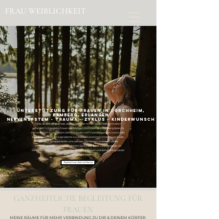
FRAU WEIBLICHKEIT
Unterstützung für Frauen in Forchheim,
Bamberg, Erlangen
NERVENSYSTEM - TRAUMA - ZYKLUS ~ KINDERWUNSCH
Fühlst du dich oft gestresst, überfordert oder immer wieder in alten Mustern
gefangen? Ich begleite Frauen aus Erlangen, Forchheim und Bamberg dabei, ihr
Nervensystem zu regulieren, tiefe Blockaden und Traumata zu lösen, hormonelle
Beschwerden und Zyklusprobleme zu verstehen sowie ihren Kinderwunsch oder
NFP nach Sensiplan sicher umzusetzen. Gemeinsam findest du wieder
Verbindung zu deinem Körper, deinem Zyklus und deiner Lebensenergie. So
kannst du alte Muster durchbrechen, dich selbst stärken und deinen Alltag wieder
mit Leichtigkeit erleben.
Starte hier deine Reise
GANZHEITLICHE BEGLEITUNG FÜR
FRAUEN
MEINE RÄUME FÜR MEHR VERBINDUNG ZU DIR & DEINEM KÖRPER