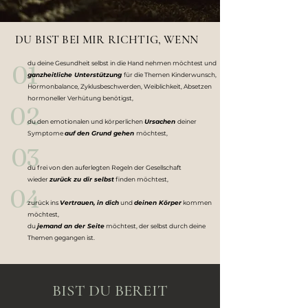
DU BIST BEI MIR RICHTIG, WENN
du deine Gesundheit selbst in die Hand nehmen möchtest und
01
ganzheitliche Unterstützung
für die Themen Kinderwunsch,
Hormonbalance, Zyklusbeschwerden, Weiblichkeit, Absetzen
hormoneller Verhütung benötigst,
02
du den emotionalen und körperlichen
Ursachen
deiner
Symptome
auf den Grund gehen
möchtest,
03
du frei von den auferlegten Regeln der Gesellschaft
wieder
zurück zu dir selbst
finden möchtest,
04
zurück ins
Vertrauen, in dich
und
deinen Körper
kommen
möchtest,
du
jemand an der Seite
möchtest, der selbst durch deine
Themen gegangen ist.
BIST DU BEREIT