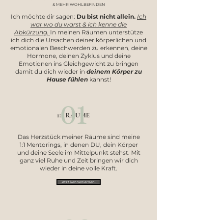
& MEHR WOHLBEFINDEN
Ich möchte dir sagen:
Du bist nicht allein.
Ich
war wo du warst & ich kenne die
Abkürzung.
In meinen Räumen unterstütze
ich dich die Ursachen deiner körperlichen und
emotionalen Beschwerden zu erkennen, deine
Hormone, deinen Zyklus und deine
Emotionen ins Gleichgewicht zu bringen
damit du dich wieder in
deinem Körper zu
Hause fühlen
kannst!
01
1:1 RÄUME
Das Herzstück meiner Räume sind meine
1:1 Mentorings, in denen DU, dein Körper
und deine Seele im Mittelpunkt stehst. Mit
ganz viel Ruhe und Zeit bringen wir dich
wieder in deine volle Kraft.
Jetzt kennenlernen...