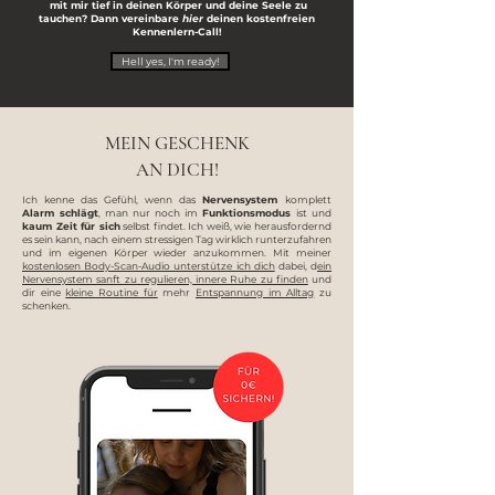
mit mir tief in deinen Körper und deine Seele zu
tauchen?
Dann vereinbare
hier
deinen kostenfreien
Kennenlern-Call!
Hell yes, I'm ready!
MEIN GESCHENK
AN DICH!
Ich kenne das Gefühl, wenn das
Nervensystem
komplett
Alarm schlägt
, man nur noch im
Funktionsmodus
ist und
kaum Zeit für sich
selbst findet. Ich weiß, wie herausfordernd
es sein kann, nach einem stressigen Tag wirklich runterzufahren
und im eigenen Körper wieder anzukommen. Mit meiner
kostenlosen Body-Scan-Audio unterstütze ich dich
dabei, d
ein
Nervensystem sanft zu regulieren, innere Ruhe zu finden
und
dir eine
kleine Routine für
mehr
Entspannung im Alltag
zu
schenken.