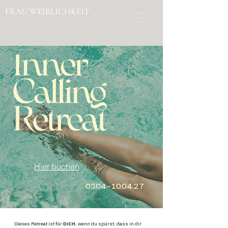
FRAU WEIBLICHKEIT
Hier buchen
03.04.-10.04.27
Dieses Retreat ist für
DICH
, wenn du spürst, dass in dir