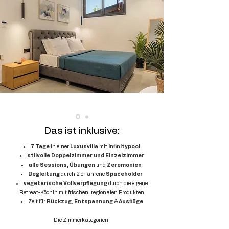
Das ist inklusive:
7 Tage
in einer
Luxusvilla
mit
Infinitypool
stilvolle Doppelzimmer und Einzelzimmer
alle Sessions, Übungen
und
Zeremonien
Begleitung
durch 2 erfahrene
Spaceholder
vegetarische Vollverpflegung
durch die eigene
Retreat-Köchin mit frischen, regionalen Produkten
Zeit für
Rückzug
,
Entspannung
&
Ausflüge
Die Zimmerkategorien: