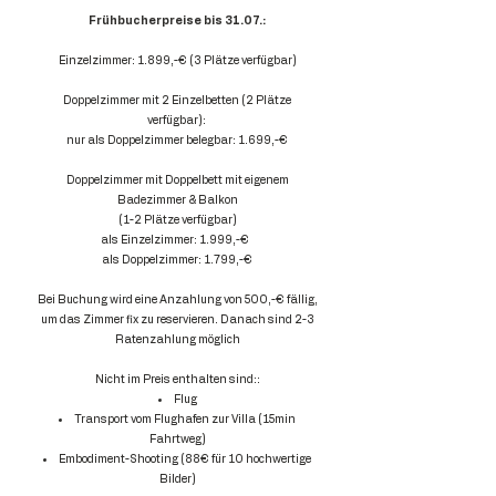
Frühbucherpreise bis 31.07.:
Einzelzimmer: 1.899,-€ (3 Plätze verfügbar)
Doppelzimmer mit 2 Einzelbetten (2 Plätze
verfügbar):
nur als Doppelzimmer belegbar: 1.699,-€
Doppelzimmer mit Doppelbett mit eigenem
Badezimmer & Balkon
(
1-2 Plätze verfügbar)
als Einzelzimmer: 1.9
99,-€
als Doppelzimmer: 1.799,-€
Bei Buchung wird eine Anzahlung von 500,-€ fällig,
um das Zimmer fix zu reservieren. Danach sind 2-3
Ratenzahlung möglich
Nicht im Preis enthalten sind::
​Flug
Transport vom Flughafen zur Villa (15min
Fahrtweg)
Embodiment-Shooting (88€ für 10 hochwertige
Bilder)