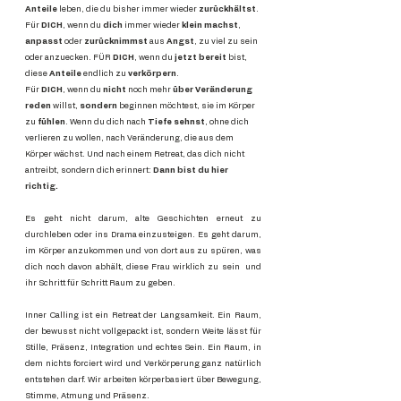
Anteile
leben, die du bisher immer wieder
zurückhältst
.
Für
DICH
, wenn du
dich
immer wieder
klein machst
,
anpasst
oder
zurücknimmst
aus
Angst
, zu viel zu sein
oder anzuecken. FÜR
DICH
, wenn du
jetzt bereit
bist,
diese
Anteile
endlich zu
verkörpern
.
Für
DICH
, wenn du
nicht
noch mehr
über Veränderung
reden
willst,
sondern
beginnen möchtest, sie im Körper
zu
fühlen
.
Wenn du dich nach
Tiefe sehnst
, ohne dich
verlieren zu wollen, nach Veränderung, die aus dem
Körper wächst. Und nach einem Retreat, das dich nicht
antreibt, sondern dich erinnert:
Dann bist du hier
richtig.
Es geht nicht darum, alte Geschichten erneut zu
durchleben oder ins Drama einzusteigen. Es geht darum,
im Körper anzukommen und von dort aus zu spüren, was
dich noch davon abhält, diese Frau wirklich zu sein und
ihr Schritt für Schritt Raum zu geben.
Inner Calling ist ein Retreat der Langsamkeit. Ein Raum,
der bewusst nicht vollgepackt ist, sondern Weite lässt für
Stille, Präsenz, Integration und echtes Sein. Ein Raum, in
dem nichts forciert wird und Verkörperung ganz natürlich
entstehen darf.
Wir arbeiten körperbasiert über Bewegung,
Stimme, Atmung und Präsenz.