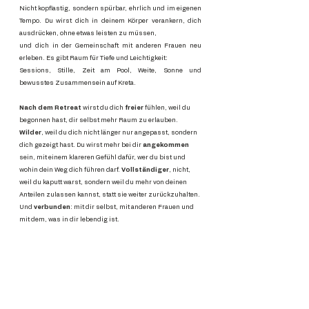
Nicht kopflastig, sondern spürbar, ehrlich und im eigenen
Tempo.
Du wirst dich in deinem Körper verankern, dich
ausdrücken, ohne etwas leisten zu müssen,
und dich in der Gemeinschaft mit anderen Frauen neu
erleben.
Es gibt Raum für Tiefe und Leichtigkeit:
Sessions, Stille, Zeit am Pool, Weite, Sonne und
bewusstes Zusammensein auf Kreta.
Nach dem Retreat
wirst du dich
freier
fühlen, weil du
begonnen hast, dir selbst mehr Raum zu erlauben.
Wilder
, weil du dich nicht länger nur angepasst, sondern
dich gezeigt hast. Du wirst mehr bei dir
angekommen
sein, mit einem klareren Gefühl dafür, wer du bist und
wohin dein Weg dich führen darf.
Vollständiger
, nicht,
weil du kaputt warst, sondern weil du mehr von deinen
Anteilen zulassen kannst, statt sie weiter zurückzuhalten.
Und
verbunden
: mit dir selbst, mit anderen Frauen und
mit dem, was in dir lebendig ist.